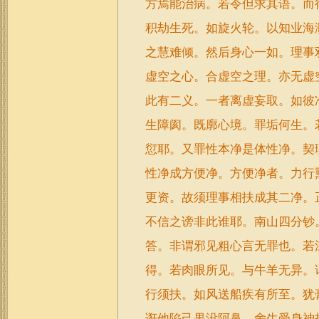
方焉能治病。若令但求其语。而
积劫生死。如旋火轮。以知业海
之慧难倾。然后身心一如。理事
虚空之心。合虚空之理。亦无虚
此有二义。一者离虚妄取。如彼
生障阂。既廓心境。罪垢何生。
愆耶。又罪性本净是体性净。契
性净成方便净。方便净者。力行
更资。故须理事相扶成其二净。
不信之谤非此谁耶。南山四分钞
答。非谓邪见粗心言无罪也。若
得。若肉眼所见。与牛羊无异。
行须扶。如风送船疾有所至。犹
诳他陷己果没阿鼻。舍生受身神