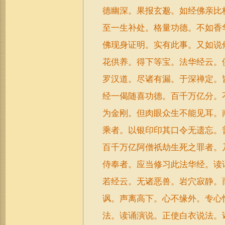
德幽深。果报玄邈。如经佛亲比
至一生补处。格量功德。不如香
佛现身证明。实有此事。又如说
花供养。得下等宝。法华经云。
罗汉道。尽诸有漏。于深禅定。
经一偈随喜功德。百千万亿分。
为金刚。但肉眼众生不能见耳。
乘者。以银印印其口令无遗忘。
百千万亿阿僧祇劫生死之罪者。
侍奉者。应当修习此法华经。读
若经云。无诸恶兽。岩穴寂静。
讽。声离高下。心不缘外。专心
法。读诵演说。正使白衣说法。