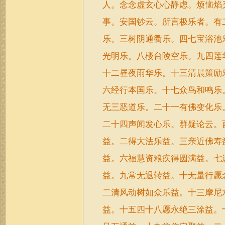
人。念念虚玄心心静虑。烦恼焰
事。安国钞云。所言极乐者。有
乐。三树阴通衢乐。四七宝浴池
光明乐。八楼台陵空乐。九四莲
十二昼夜雨华乐。十三清晨策励
六经行本国乐。十七众鸟和鸣乐
无三恶道乐。二十一有佛变化乐
二十四声闻发心乐。群疑论云。
益。二得大法乐益。三亲近佛寿
益。六福慧资粮疾得圆满益。七
益。九常无退转益。十无量行愿
二清风动树如众乐益。十三摩尼
益。十五四十八愿永绝三涂益。