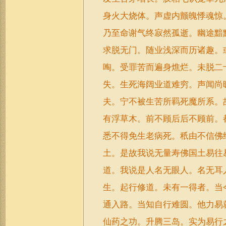
身火大烧体。声虚内颤魄悸魂惊
乃至命谢气终寂然孤逝。幽途黯
求脱无门。随业浅深而历诸趣。
啕。受罪苦而遍身燋烂。未脱二
失。生死海阔业道难穷。声闻尚
夫。宁不被生苦所羁死魔所系。
有浮草木。前不顾后后不顾前。
悉不得免生老病死。秖由不信佛
土。是故我说无量寿佛国土易往
道。我说是人名无眼人。名无耳
生。起行修道。未有一得者。当
通入路。当知自行难圆。他力易
仙药之功。升腾三岛。实为易行