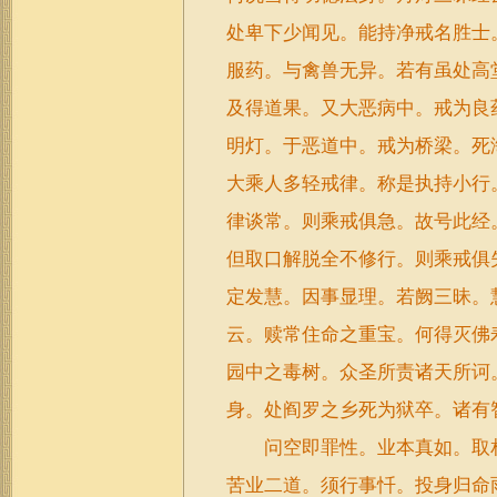
处卑下少闻见。能持净戒名胜士
服药。与禽兽无异。若有虽处高
及得道果。又大恶病中。戒为良
明灯。于恶道中。戒为桥梁。死
大乘人多轻戒律。称是执持小行
律谈常。则乘戒俱急。故号此经
但取口解脱全不修行。则乘戒俱
定发慧。因事显理。若阙三昧。
云。赎常住命之重宝。何得灭佛
园中之毒树。众圣所责诸天所诃
身。处阎罗之乡死为狱卒。诸有
问空即罪性。业本真如。取相
苦业二道。须行事忏。投身归命