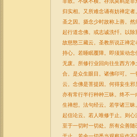
非散。不纵不横。存泯莫羁是非
归实相。又所难念诵有妨禅定者
圣之因。摄念少时故称上善。然
起行道念佛。或志诚洗忏。以除
故慈愍三藏云。圣教所说正禅定
持心。若睡眠覆障。即须策动念
无废。所修行业回向往生西方净
合。是众生眼目。诸佛印可。一
云。念佛是菩提因。何得妄生邪
亦有常行半行种种三昧。终不一
生禅想。法句经云。若学诸三昧
起信论云。若人唯修于止。则心
至于一切时一切处。所有众善随
于止。若余一切悉当观察应作不