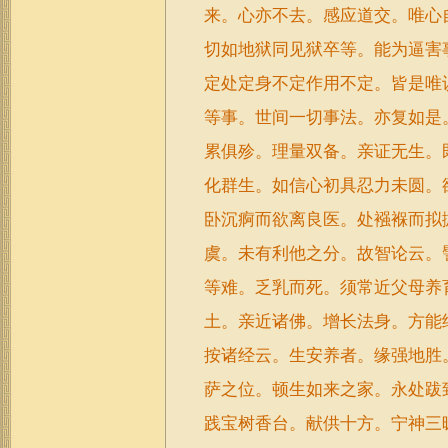
来。心亦不去。感应道交。唯心
切如地狱同见狱卒等。能为逼害
定处定身不定作用不定。皆是唯
等事。世间一切事法。亦复如是
累俱殄。理量双备。亲证无生。
化群生。如信心初具忍力未圆。
卧沉痾而欲离良医。处襁褓而拟
虞。未有利他之分。故智论云。
等难。乏乳而死。须常近父母养
土。亲近诸佛。增长法身。方能
按诸经云。生安养者。缘强地胜
萨之位。顿生如来之家。永处跋
践宝树香台。献供十方。宁神三