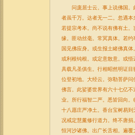
问庞居士云。事上说佛国。此
者虽千万。达者无一二。忽遇本
若提宗考本。尚不说有佛有土。
缘。匪动丝毫。常冥真体。若约
国见佛应身。或生报土睹佛真体
或利根钝根。或定意散意。或悟
具载凡圣俱生。行相昭然明证目
位登初地。大经云。弥勒菩萨问
佛言。此娑婆世界有六十七亿不
业。所行福智二严。悉皆回向。
十八愿庄严净土。香台宝树易到
况戒定慧薰修行道力。终不唐捐
恒河沙诸佛。出广长舌相。遍覆