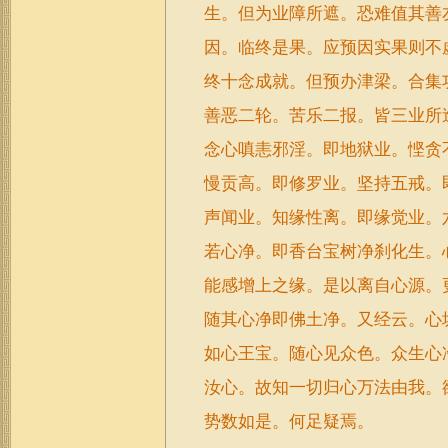
生。但为业障所遮。恐难值其善
因。临终是果。应预因实果则不
终十念成就。但预办津梁。合集
善恶二轮。苦乐二报。皆三业所
念心嗔恚邪淫。即地狱业。悭贪
慢贡高。即修罗业。坚持五戒。
声闻业。知缘性离。即缘觉业。
若心净。即香台宝树净刹化生。
能感增上之缘。是以离自心源。
随其心净即佛土净。又经云。心
如心王宝。随心见众色。众生心
汝心。故知一切归心万法由我。
势数如是。何足疑焉。