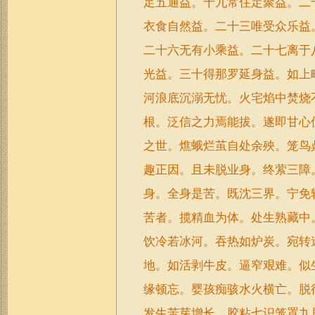
足五通益。十九常住定聚益。二
衣食自然益。二十三唯受众乐益
二十六无有小乘益。二十七离于
光益。三十得那罗延身益。如上
河浪底沉溺无忧。火宅焰中焚烧
根。泛信之力焉能拔。遂即甘心
之世。燋蛾烂茧自处余殃。笼鸟
趣正因。且未脱业身。终萦三障
身。全身是苦。既沈三界。宁免
苦者。揽精血为体。处生熟藏中
饮冷若冰河。吞热如炉炭。宛转
地。如活剥牛皮。逼窄艰难。似
缘顿忘。婴孩痴骇水火横亡。脱
发生苦芽增长。胶粘七识笼罩九