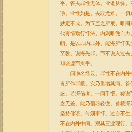
乎。答夫罪性无体。业道从缘。
净。业性如是。去取尤难。一切
妙定不成。为五盖之所覆。唯圆
代有情勤行忏法。内则唯凭自力
朗。是以非内非外。能悔所忏俱
至教。说悔先罪。而不说入过去
却谈虚而拱手。
问净名经云。罪性不在内外中
有所作罪根。实乃重增其病。答
惑。若深信者。一闻千悟。称说
念无差。此乃宿习轻微。善根深
坚持佛语。何须事忏。过自不生
不在内外中间。观其三业现行。