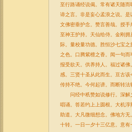
至行路诵经说偈。常有诸天随而
谛之言。非是妄心孟浪之说。是
文佛密垂护念。赞言善哉。授手
至神王护持。天仙给侍。金刚拥
际。量校量功德。胜恒沙七宝之
之色。口腾紫檀之香。闻一句而
报受欲天。供养持人。福过诸佛
感。三贤十圣从此而生。亘古该
传持不绝。今何起谤。而断转法
问经中秖赞如说修行。深解义
唱诵。答若约上上圆根。大机淳
助道。大凡微细想念。佛地方无
十转。一日一夕十三亿意。意有