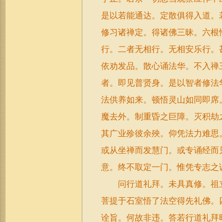
是以若能通达。定散俱得入道。
修习诸禅定。得诸佛三昧。六根
行。二者无相行。无相安乐行。
依劝发品。散心诵法华。不入禅
者。即见普贤身。是以智者修法
法供养如来。顿悟灵山如同即席
魔去外。制重昏之巨障。灭积劫
其广业殄彼余殃。仰凭法力难思
或从坐禅而发慧门。或专诵经而
意。终不取定一门。惟凭专志之
问行道礼拜。未具真修。祖立
菩提于石室悟了法空得先礼佛。
诠旨。何故非违。答若行道礼拜