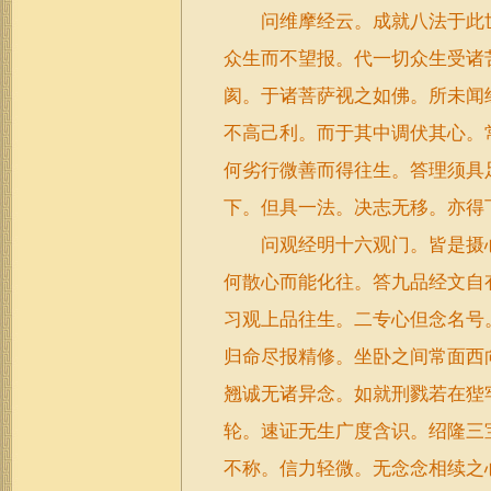
问维摩经云。成就八法于此世
众生而不望报。代一切众生受诸
阂。于诸菩萨视之如佛。所未闻
不高己利。而于其中调伏其心。
何劣行微善而得往生。答理须具
下。但具一法。决志无移。亦得
问观经明十六观门。皆是摄心
何散心而能化往。答九品经文自
习观上品往生。二专心但念名号
归命尽报精修。坐卧之间常面西
翘诚无诸异念。如就刑戮若在狴
轮。速证无生广度含识。绍隆三
不称。信力轻微。无念念相续之