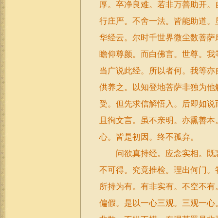
厚。卒净良难。若非万善助开。
行庄严。不舍一法。皆能助道。
华经云。尔时千世界微尘数菩萨
瞻仰尊颜。而白佛言。世尊。我
当广说此经。所以者何。我等亦
供养之。以知登地菩萨非独为他
受。但先求信解悟入。后即如说
且徇文言。虽不亲明。亦熏善本
心。皆是初因。终不孤弃。
问欲真持经。应念实相。既忘
不可得。究竟推检。理出何门。
所持为有。有非实有。不空不有
偏假。是以一心三观。三观一心