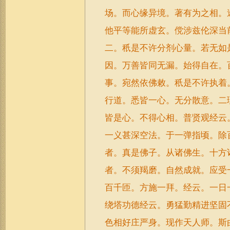
场。而心缘异境。著有为之相。
他平等能所虚玄。傥涉兹伦深当
二。秖是不许分剂心量。若无如
因。万善皆同无漏。始得自在。
事。宛然依佛敕。秖是不许执着
行道。悉皆一心。无分散意。二
皆是心。不得心相。普贤观经云
一义甚深空法。于一弹指顷。除
者。真是佛子。从诸佛生。十方
者。不须羯磨。自然成就。应受
百千匝。方施一拜。经云。一日
绕塔功德经云。勇猛勤精进坚固
色相好庄严身。现作天人师。斯