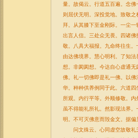
量。故偈云。行道五百遍。念佛
则屈伏无明。深投觉地。致敬之
拜。从其膝下至金刚际。一尘一
出言人信。三处众无畏。四诸佛
敬。八具大福报。九命终往生。
由达佛境界。慧心明利。了知法
想。非阂阂想。今达自心虚通无
佛。礼一切佛即是礼一佛。以佛
华。种种供养例同于此。六道四
所观。内行平等。外顺修敬。内
虽不得能礼所礼。然影现法界。
明。不可灭佛意而毁金文。据偏
问文殊云。心同虚空故敬礼无