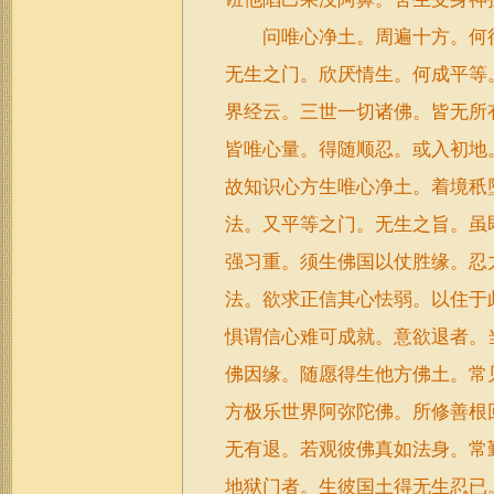
问唯心净土。周遍十方。何得
无生之门。欣厌情生。何成平等
界经云。三世一切诸佛。皆无所
皆唯心量。得随顺忍。或入初地
故知识心方生唯心净土。着境秖
法。又平等之门。无生之旨。虽
强习重。须生佛国以仗胜缘。忍
法。欲求正信其心怯弱。以住于
惧谓信心难可成就。意欲退者。
佛因缘。随愿得生他方佛土。常
方极乐世界阿弥陀佛。所修善根
无有退。若观彼佛真如法身。常
地狱门者。生彼国土得无生忍已