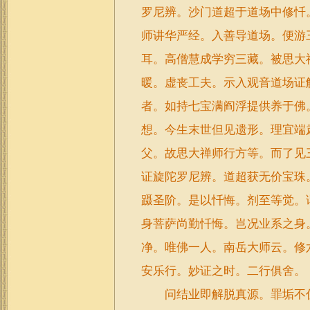
罗尼辨。沙门道超于道场中修忏
师讲华严经。入善导道场。便游
耳。高僧慧成学穷三藏。被思大
暖。虚丧工夫。示入观音道场证
者。如持七宝满阎浮提供养于佛
想。今生末世但见遗形。理宜端
父。故思大禅师行方等。而了见
证旋陀罗尼辨。道超获无价宝珠
蹑圣阶。是以忏悔。剂至等觉。
身菩萨尚勤忏悔。岂况业系之身
净。唯佛一人。南岳大师云。修
安乐行。妙证之时。二行俱舍。
问结业即解脱真源。罪垢不住