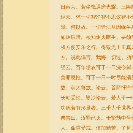
日敷荣。若尘镜遇磨光耀。三障
经云。求一切智净智不思议智不
障。何以故。一切诸法从因缘生
如炬破暗。须知炬灭暗生。要须
权方便安乐之行。得致无上正真
方。说此偈言。我悔一切过。劝
经云。百年垢衣可于一日浣令鲜
善顺思惟。可于一日一时尽能消
故。获大善故。论云。菩萨忏悔
长劫受殃。婆沙论云。若人于一
功德若有形量者。三千大千世界
佛告曰。汝罪已灭。于贤劫中号
人。命重受戒。倍加精苦。了见