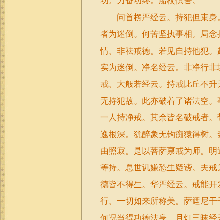
功。力备功终。船杖俱舍。
问首楞严经云。持犯但束身。
者为迷倒。何苦坚执事相。局念
情。非祛戒德。若见自持他犯。
实为迷倒。净名经云。非净行非
戒。大般若经云。持戒比丘不升
无持犯故。此亦破着了诸法空。
一人持净戒。其余皆名破戒者。
逸根深。犹醉象无钩痴猿得树。
由照寂。是以菩萨禀戒为师。明
等持。息世讥嫌恐生疑谤。夫戒
德皆不得生。华严经云。戒能开
行。一切如来所称美。萨遮尼干
何况当得功德法身。月灯三昧经