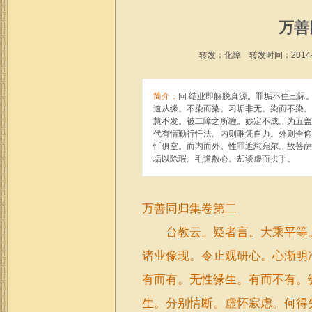
万善
转发：化障 转发时间：2014-08
简介：
问 结业即解脱真源。罪垢不住三际
道从缘。不染而染。习垢非无。染而不染。
慧不发。被二障之所缠。妙定不成。为五盖
代有情勤行忏法。内则唯凭自力。外则全仰
忏俱空。而内而外。性罪遮愆宛尔。故菩萨
垢以除瑕。毛道散心。却谈虚而拱手。
万善同归集卷第二
台教云。疑者言。大乘平等。
诸业像现。令止观研心。心渐明
有而有。无性缘生。有而不有。
生。分别情断。虚怀寂虑。何得